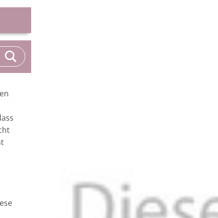
ren
dass
cht
ht
iese