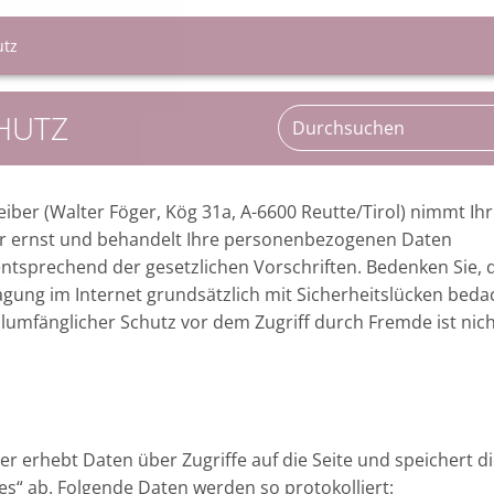
utz
HUTZ
iber (Walter Föger, Kög 31a, A-6600 Reutte/Tirol) nimmt Ih
r ernst und behandelt Ihre personenbezogenen Daten
entsprechend der gesetzlichen Vorschriften. Bedenken Sie, 
gung im Internet grundsätzlich mit Sicherheitslücken beda
ollumfänglicher Schutz vor dem Zugriff durch Fremde ist nic
er erhebt Daten über Zugriffe auf die Seite und speichert d
les“ ab. Folgende Daten werden so protokolliert: