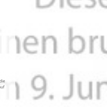
die
auf