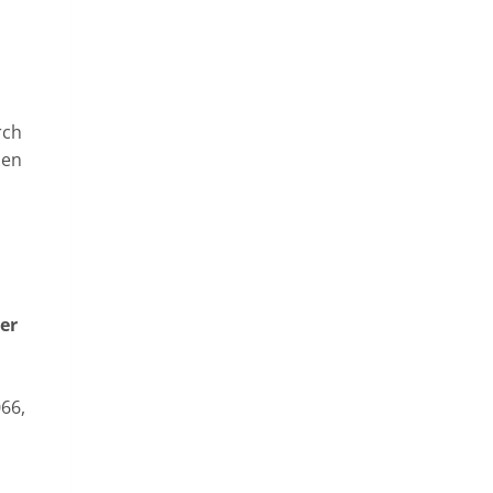
rch
len
er
066,