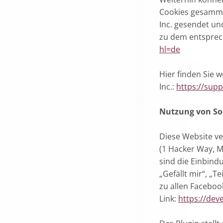
Cookies gesammel
Inc. gesendet un
zu dem entsprec
hl=de
Hier finden Sie 
Inc.:
https://sup
Nutzung von Soc
Diese Website ve
(1 Hacker Way, M
sind die Einbind
„Gefällt mir“, „
zu allen Faceboo
Link:
https://dev