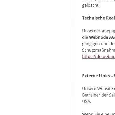
gelöscht!
Technische Real
Unsere Homepage 
die
Webnode AG,
gängigen und de
Schutzmaßnahmen 
https://de.webn
Externe Links –
Unsere Website n
Betreiber der Sei
USA.
Wenn Sie eine un