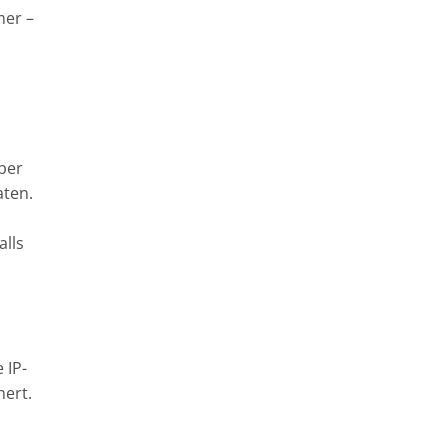
mer –
iber
aten.
alls
 IP-
ert.