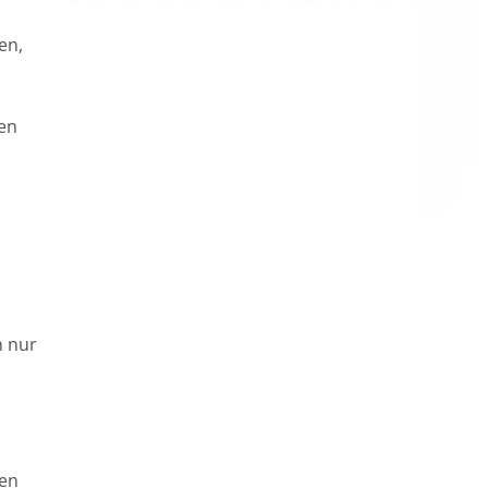
en,
en
n nur
den