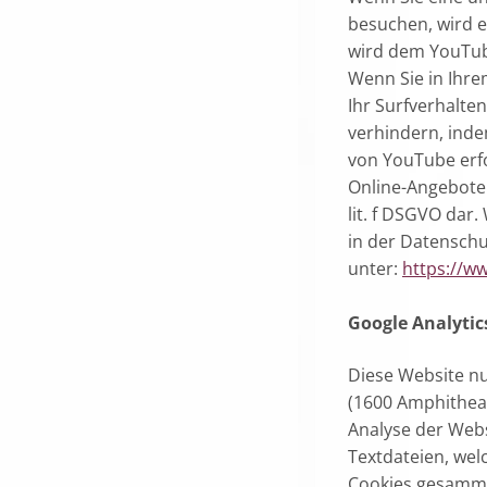
besuchen, wird e
wird dem YouTube
Wenn Sie in Ihre
Ihr Surfverhalte
verhindern, ind
von YouTube erfo
Online-Angebote. 
lit. f DSGVO dar
in der Datensch
unter:
https://ww
Google Analytic
Diese Website nu
(1600 Amphithea
Analyse der Web
Textdateien, wel
Cookies gesamme