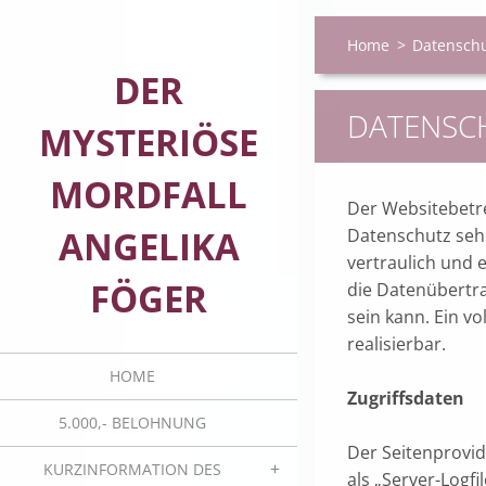
Home
>
Datensch
DER
DATENSC
MYSTERIÖSE
MORDFALL
Der Websitebetre
ANGELIKA
Datenschutz seh
vertraulich und 
FÖGER
die Datenübertra
sein kann. Ein v
realisierbar.
HOME
Zugriffsdaten
5.000,- BELOHNUNG
Der Seitenprovid
KURZINFORMATION DES
als „Server-Logfi