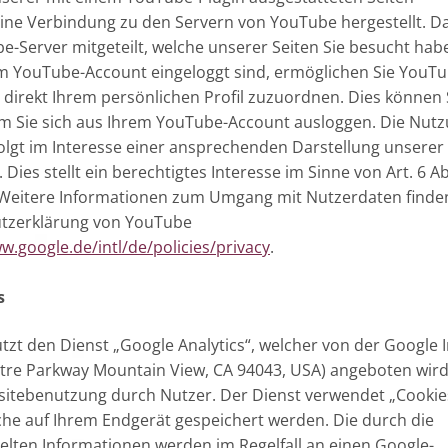
ine Verbindung zu den Servern von YouTube hergestellt. D
-Server mitgeteilt, welche unserer Seiten Sie besucht hab
m YouTube-Account eingeloggt sind, ermöglichen Sie YouTu
n direkt Ihrem persönlichen Profil zuzuordnen. Dies können 
em Sie sich aus Ihrem YouTube-Account ausloggen. Die Nut
lgt im Interesse einer ansprechenden Darstellung unserer
Dies stellt ein berechtigtes Interesse im Sinne von Art. 6 Ab
. Weitere Informationen zum Umgang mit Nutzerdaten finde
utzerklärung von YouTube
w.google.de/intl/de/policies/privacy
.
s
tzt den Dienst „Google Analytics“, welcher von der Google I
tre Parkway Mountain View, CA 94043, USA) angeboten wird
sitebenutzung durch Nutzer. Der Dienst verwendet „Cookie
che auf Ihrem Endgerät gespeichert werden. Die durch die
lten Informationen werden im Regelfall an einen Google-