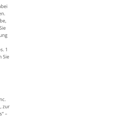
abei
en.
be,
Sie
zung
s. 1
n Sie
nc.
, zur
s“ –