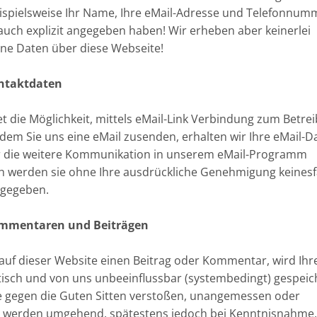
ispielsweise Ihr Name, Ihre eMail-Adresse und Telefonnum
auch explizit angegeben haben! Wir erheben aber keinerlei
e Daten über diese Webseite!
ntaktdaten
et die Möglichkeit, mittels eMail-Link Verbindung zum Betre
em Sie uns eine eMail zusenden, erhalten wir Ihre eMail-D
r die weitere Kommunikation in unserem eMail-Programm
h werden sie ohne Ihre ausdrückliche Genehmigung keinesf
rgegeben.
mmentaren und Beiträgen
 auf dieser Website einen Beitrag oder Kommentar, wird Ihre
sch und von uns unbeeinflussbar (systembedingt) gespeich
 gegen die Guten Sitten verstoßen, unangemessen oder
d, werden umgehend, spätestens jedoch bei Kenntnisnahme,